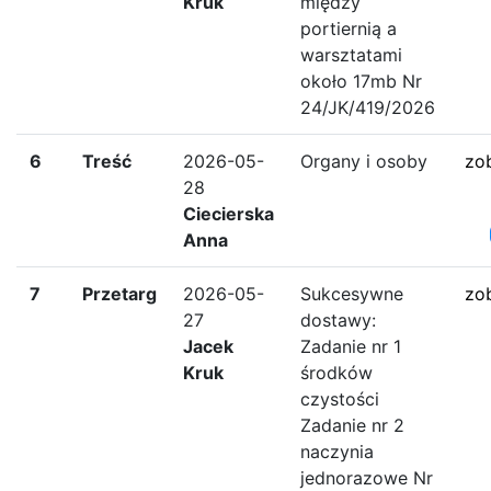
Kruk
między
portiernią a
warsztatami
około 17mb Nr
24/JK/419/2026
6
Treść
2026-05-
Organy i osoby
zo
28
Ciecierska
Anna
7
Przetarg
2026-05-
Sukcesywne
zo
27
dostawy:
Jacek
Zadanie nr 1
Kruk
środków
czystości
Zadanie nr 2
naczynia
jednorazowe Nr