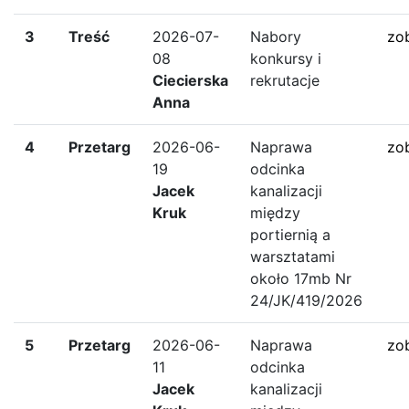
3
Treść
2026-07-
Nabory
zo
08
konkursy i
Ciecierska
rekrutacje
Anna
4
Przetarg
2026-06-
Naprawa
zo
19
odcinka
Jacek
kanalizacji
Kruk
między
portiernią a
warsztatami
około 17mb Nr
24/JK/419/2026
5
Przetarg
2026-06-
Naprawa
zo
11
odcinka
Jacek
kanalizacji