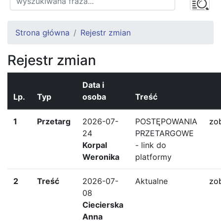
Strona główna
Rejestr zmian
Rejestr zmian
Data i
Lp.
Typ
osoba
Treść
1
Przetarg
2026-07-
POSTĘPOWANIA
zo
24
PRZETARGOWE
Korpal
- link do
Weronika
platformy
2
Treść
2026-07-
Aktualne
zo
08
Ciecierska
Anna