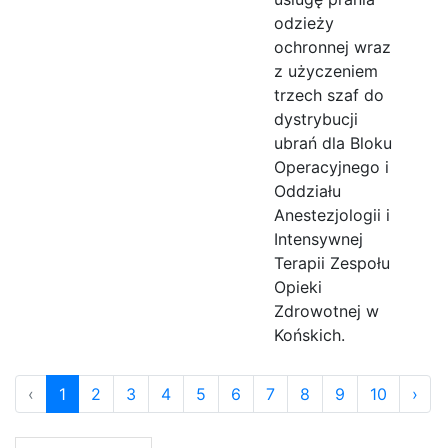
odzieży
ochronnej wraz
z użyczeniem
trzech szaf do
dystrybucji
ubrań dla Bloku
Operacyjnego i
Oddziału
Anestezjologii i
Intensywnej
Terapii Zespołu
Opieki
Zdrowotnej w
Końskich.
‹
1
2
3
4
5
6
7
8
9
10
›