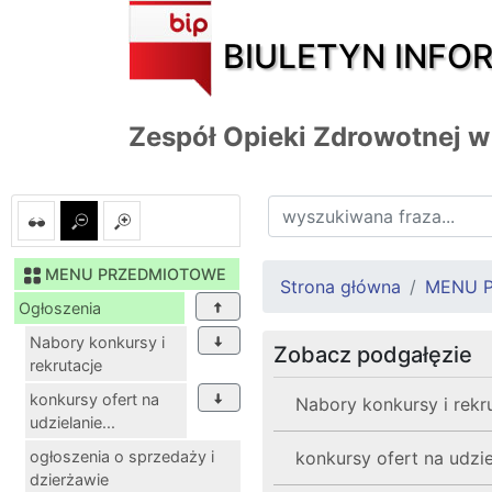
BIULETYN INFO
Zespół Opieki Zdrowotnej w
MENU PRZEDMIOTOWE
Strona główna
MENU 
Ogłoszenia
Nabory konkursy i
Zobacz podgałęzie
rekrutacje
konkursy ofert na
Nabory konkursy i rekr
udzielanie...
ogłoszenia o sprzedaży i
konkursy ofert na udz
dzierżawie