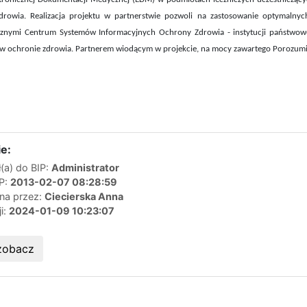
drowia. Realizacja projektu w partnerstwie pozwoli na
zastosowanie optymalnyc
nymi Centrum Systemów Informacyjnych Ochrony Zdrowia - instytucji państwowej
 ochronie zdrowia. Partnerem wiodącym w projekcie, na mocy zawartego Porozumien
e:
(a) do BIP:
Administrator
IP:
2013-02-07 08:28:59
ana przez:
Ciecierska Anna
ji:
2024-01-09 10:23:07
zobacz