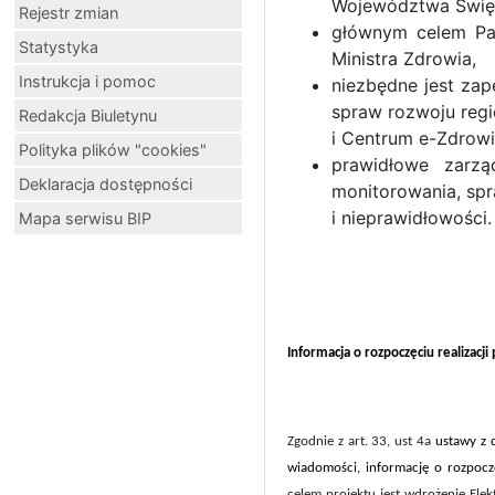
Województwa Święt
Rejestr zmian
głównym celem Par
Statystyka
Ministra Zdrowia,
Instrukcja i pomoc
niezbędne jest za
spraw rozwoju regi
Redakcja Biuletynu
i Centrum e-Zdrowi
Polityka plików "cookies"
prawidłowe zarz
Deklaracja dostępności
monitorowania, spr
i nieprawidłowości.
Mapa serwisu BIP
Informacja o rozpoczęciu realizacji
Zgodnie z art. 33, ust 4a
ustawy z 
wiadomości, informację o
rozpocz
celem projektu jest wdrożenie Ele