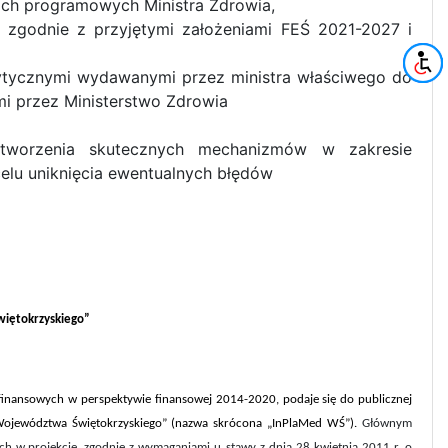
ch programowych Ministra Zdrowia,
i zgodnie z przyjętymi założeniami FEŚ 2021-2027 i
ytycznymi wydawanymi przez ministra właściwego do
i przez Ministerstwo Zdrowia
stworzenia skutecznych mechanizmów w zakresie
celu uniknięcia ewentualnych błędów
więtokrzyskiego”
i finansowych w perspektywie finansowej 2014-2020, podaje się do publicznej
h Województwa Świętokrzyskiego” (nazwa skrócona „InPlaMed WŚ”).
Głównym
ch w projekcie, zgodnie z wymaganiami u
stawy z dnia 28 kwietnia 2011 r. o