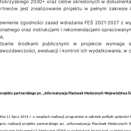
okrzyskiego 2030+ oraz celów określonych w dokumenta
tnerów jest zrealizowanie projektu w pełnym zakresie 
pewnienie zgodności zasad wdrażania FEŚ 2021-2027 z w
onalnego oraz instrukcjami i rekomendacjami opracowanym
a,
ądzanie środkami publicznymi w projekcie wymaga 
awozdawczości, ewaluacji i kontroli ich wydatkowania, w 
 projektu partnerskiego
pn. „Informatyzacja Placówek Medycznych Województwa Ś
dnia 11 lipca 2014 r. o zasadach realizacji programów w zakresie polityki spójnośc
ęciu realizacji projektu partnerskiego pn. „Informatyzacja Placówek Medycznyc
ktronicznej Dokumentacji Medycznej (EDM) w podmiotach leczniczych uczestniczący