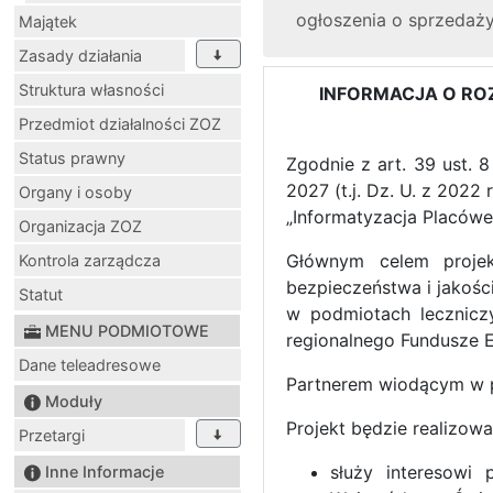
ogłoszenia o sprzedaży
Majątek
Zasady działania
Struktura własności
INFORMACJA O RO
Przedmiot działalności ZOZ
Status prawny
Zgodnie z art. 39 ust. 
2027 (t.j. Dz. U. z 2022
Organy i osoby
„Informatyzacja Placówe
Organizacja ZOZ
Głównym celem projekt
Kontrola zarządcza
bezpieczeństwa i jakośc
Statut
w podmiotach lecznicz
MENU PODMIOTOWE
regionalnego Fundusze E
Dane teleadresowe
Partnerem wiodącym w p
Moduły
Projekt będzie realizow
Przetargi
służy interesowi 
Inne Informacje