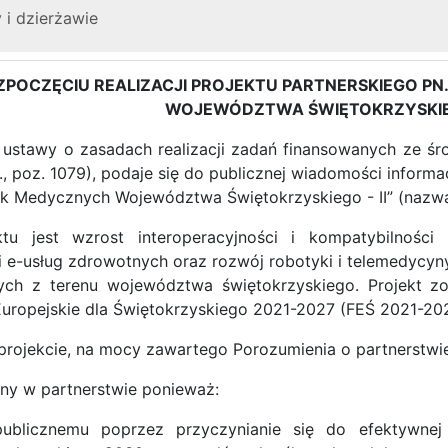
 i dzierżawie
ZPOCZĘCIU REALIZACJI PROJEKTU PARTNERSKIEGO P
WOJEWÓDZTWA ŚWIĘTOKRZYSKIEGO
8 ustawy o zasadach realizacji zadań finansowanych ze ś
 r., poz. 1079), podaje się do publicznej wiadomości informa
k Medycznych Województwa Świętokrzyskiego - II” (nazwa 
u jest wzrost interoperacyjności i kompatybilności
i e-usług zdrowotnych oraz rozwój robotyki i telemedycyn
ych z terenu województwa świętokrzyskiego. Projekt zo
uropejskie dla Świętokrzyskiego 2021-2027 (FEŚ 2021-202
rojekcie, na mocy zawartego Porozumienia o partnerstwi
any w partnerstwie ponieważ:
publicznemu poprzez przyczynianie się do efektywnej 